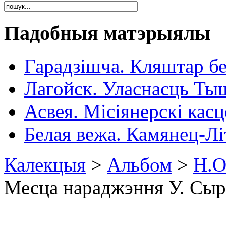
Падобныя матэрыялы
Гарадзішча. Кляштар б
Лагойск. Уласнасць Ты
Асвея. Місіянерскі кас
Белая вежа. Камянец-Лі
Калекцыя
>
Альбом
>
Н.О
Месца нараджэння У. Сыр