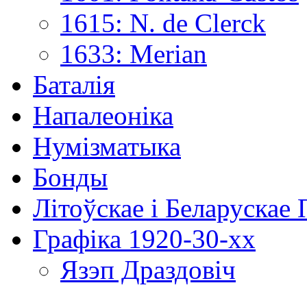
1615: N. de Clerck
1633: Merian
Баталія
Напалеоніка
Нумізматыка
Бонды
Літоўскае і Беларускае
Графіка 1920-30-хх
Язэп Драздовіч