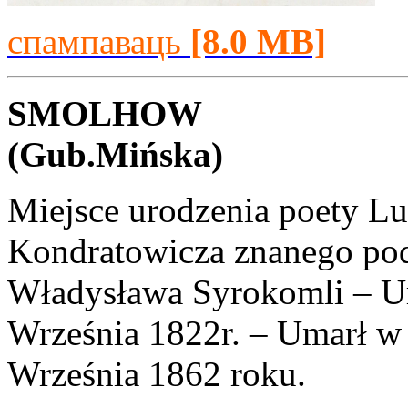
спампаваць
[8.0 MB]
SMOLHOW
(Gub.Mińska)
Miejsce urodzenia poety L
Kondratowicza znanego p
Władysława Syrokomli – Ur
Września 1822r. – Umarł w
Września 1862 roku.