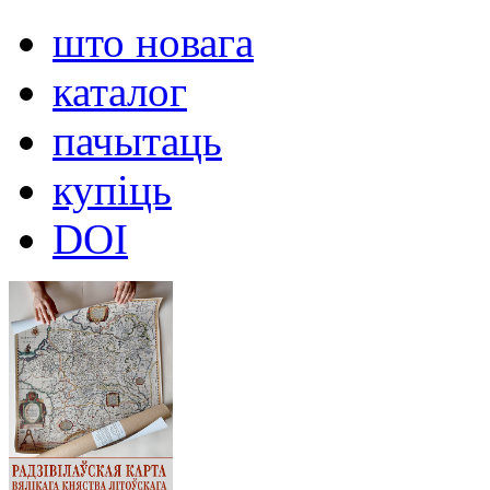
што новага
каталог
пачытаць
купіць
DOI