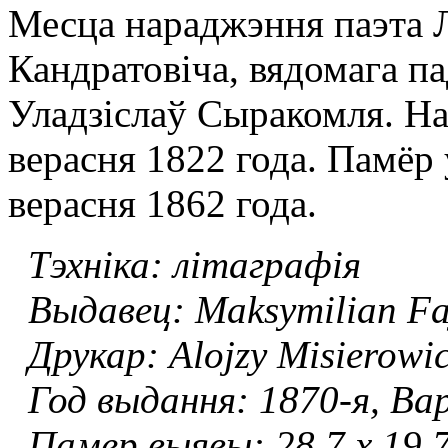
Месца нараджэння паэта 
Кандратовіча, вядомага п
Уладзіслаў Сыракомля. На
верасня 1822 года. Памёр 
верасня 1862 года.
Тэхніка: літаграфія
Выдавец: Maksymilian Fa
Друкар: Alojzy Misierowi
Год выдання: 1870-я, В
Памер выявы: 28.7 x 19.