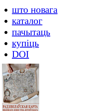
што новага
каталог
пачытаць
купіць
DOI