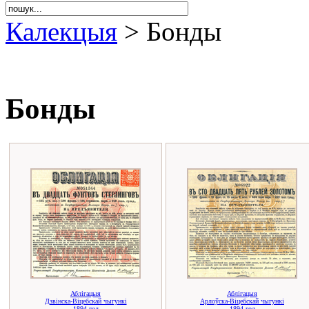
Калекцыя
> Бонды
Бонды
Аблігацыя
Аблігацыя
Дзвінска-Віцебскай чыгункі
Арлоўска-Віцебскай чыгункі
1894 год
1894 год