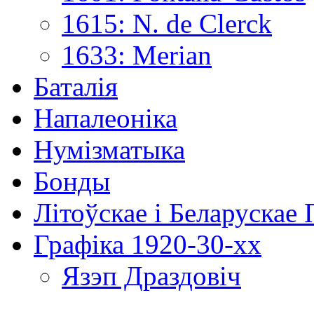
1615: N. de Clerck
1633: Merian
Баталія
Напалеоніка
Нумізматыка
Бонды
Літоўскае і Беларускае
Графіка 1920-30-хх
Язэп Драздовіч