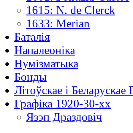
1615: N. de Clerck
1633: Merian
Баталія
Напалеоніка
Нумізматыка
Бонды
Літоўскае і Беларускае
Графіка 1920-30-хх
Язэп Драздовіч