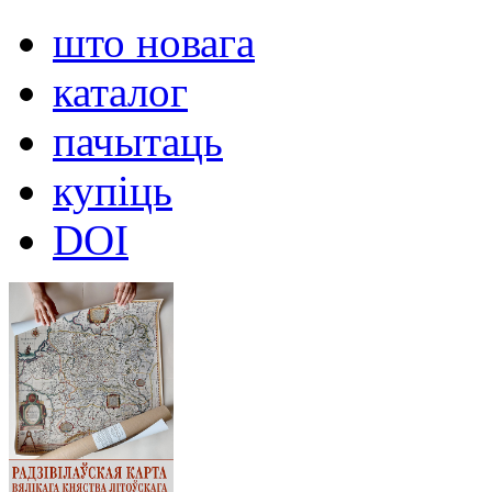
што новага
каталог
пачытаць
купіць
DOI