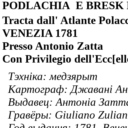
PODLACHIA E BRESK
Tracta dall' Atlante Polac
VENEZIA 1781
Presso Antonio Zatta
Con Privilegio dell'Ecc[el
Тэхніка: медзярыт
Картограф: Джавані Ан
Выдавец: Антоніа Затт
Гравёры: Giuliano Zuliani
Год выдання: 1781, Вене