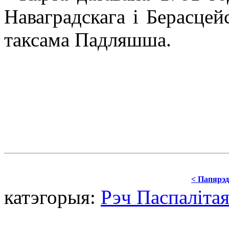
Наваградскага і Берасцейс
таксама Падляшша.
< Папярэд
катэгорыя:
Рэч Паспаліта