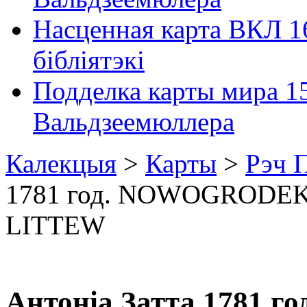
Насценная карта ВКЛ 1
бібліятэкі
Подделка карты мира 1
Вальдзеемюллера
Калекцыя
>
Карты
>
Рэч П
1781 год. NOWOGRODE
LITTEW
Антоніа Затта 1781