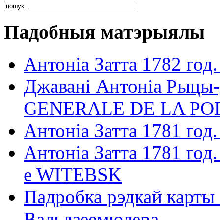
Падобныя матэрыялы
Антоніа Затта 1782 го
Джавані Антоніа Рыцы-
GENERALE DE LA P
Антоніа Затта 1781 г
Антоніа Затта 1781 г
e WITEBSK
Падробка рэдкай карты 
Вальдзеемюлера