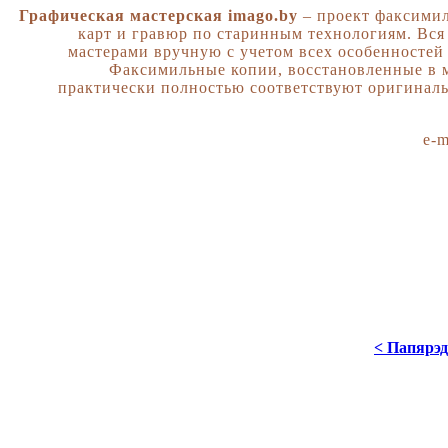
Г
рафическая мастерская imago.by
– проект факсимил
карт и гравюр по старинным технологиям. Вся
мастерами вручную с учетом всех особенностей
Факсимильные копии, восстановленные в м
практически полностью соответствуют оригинал
e-m
< Папярэд