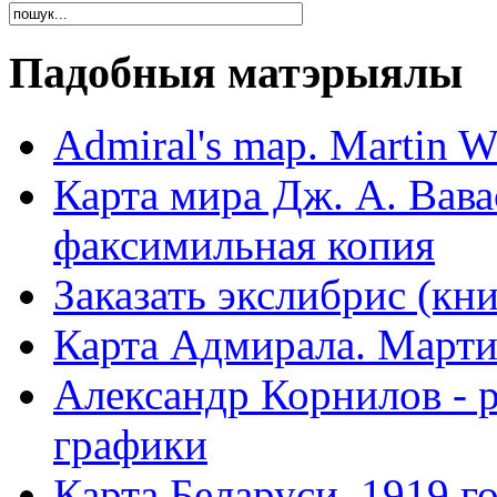
Падобныя матэрыялы
Admiral's map. Martin W
Карта мира Дж. А. Вава
факсимильная копия
Заказать экслибрис (кн
Карта Адмирала. Марти
Александр Корнилов - 
графики
Карта Беларуси, 1919 г