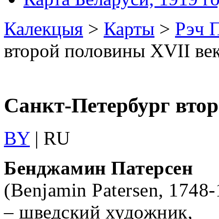
Калекцыя
>
Карты
>
Рэч П
второй половины XVII ве
Санкт-Петербург втор
BY
| RU
Бенджамин Патерсен
(Benjamin Patersen, 1748-
– шведский художник,