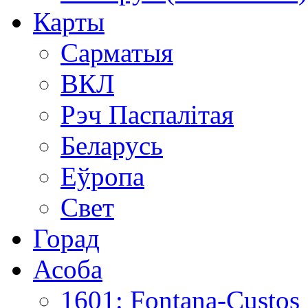
Карты
Сарматыя
ВКЛ
Рэч Паспалітая
Беларусь
Еўропа
Свет
Горад
Асоба
1601: Fontana-Custos