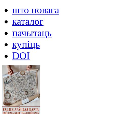
што новага
каталог
пачытаць
купіць
DOI