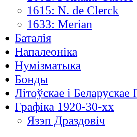
1615: N. de Clerck
1633: Merian
Баталія
Напалеоніка
Нумізматыка
Бонды
Літоўскае і Беларускае
Графіка 1920-30-хх
Язэп Драздовіч