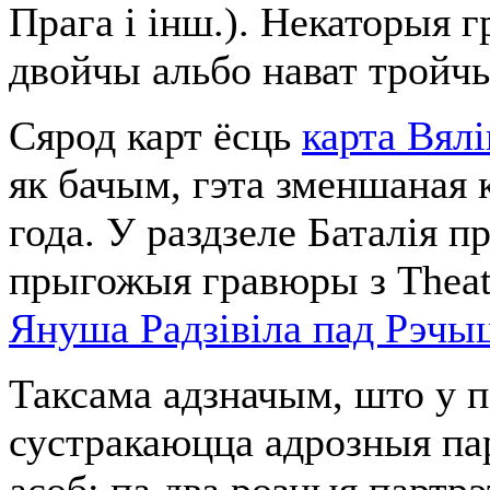
Прага і інш.). Некаторыя 
двойчы альбо нават тройчы
Сярод карт ёсць
карта Вялі
як бачым, гэта зменшаная 
года. У раздзеле Баталія 
прыгожыя гравюры з Thea
Януша Радзівіла пад Рэчы
Таксама адзначым, што у 
сустракаюцца адрозныя па