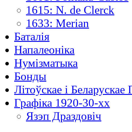
1615: N. de Clerck
1633: Merian
Баталія
Напалеоніка
Нумізматыка
Бонды
Літоўскае і Беларускае
Графіка 1920-30-хх
Язэп Драздовіч