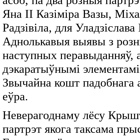
асоб; па два розныя партр
Яна ІІ Казіміра Вазы, Міх
Радзівіла, для Уладзіслава
Аднолькавыя выявы з розны
наступных перавыданняў, 
дэкаратыўнымі элементамі 
Звычайна кошт падобнага 
еўра.
Неверагоднаму лёсу Крыш
партрэт якога таксама пры