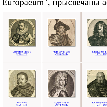
Europaeum", прысвечаны 
Жыгімонт ІІІ Ваза
Уладзіслаў ІV Ваза
Ян II Казімір В
(1566–1632)
(1595–1648)
(1609–1672)
Ян Сабескі
Аўгуст Моцны
Крыштоф Радзі
(1629–1696)
(1670–1733)
(1585–1640)