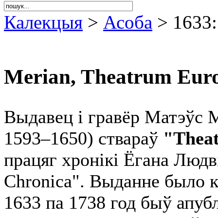
Калекцыя
>
Асоба
> 1633:
Merian, Theatrum Eur
Выдавец і гравёр Матэўс 
1593–1650) ствараў
"Thea
працяг хронікі Ёгана Людв
Chronica". Выданне было 
1633 па 1738 год быў апуб