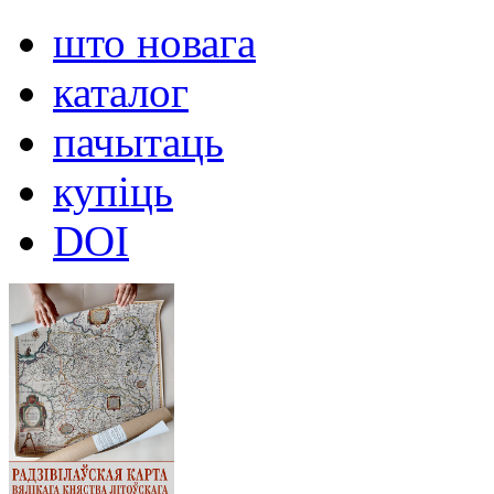
што новага
каталог
пачытаць
купіць
DOI