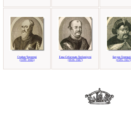
Стафан Чарнецкі
Ежы-Себасцьян Любамірскі
Багдан Хмяльні
(1599–1665)
(1616–1667)
(1595–1657)