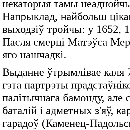
некаторыя тамы неаднойчы
Напрыклад, найбольш цік
выходзіў тройчы: у 1652, 1
Пасля смерці Матэўса Мер
яго нашчадкі.
Выданне ўтрымлівае каля 
гэта партрэты прадстаўнік
палітычнага бамонду, але
баталій і адметных з'яў, к
гарадоў (Каменец-Падольск