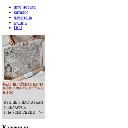
што новага
каталог
пачытаць
купіць
DOI
Калекцыя