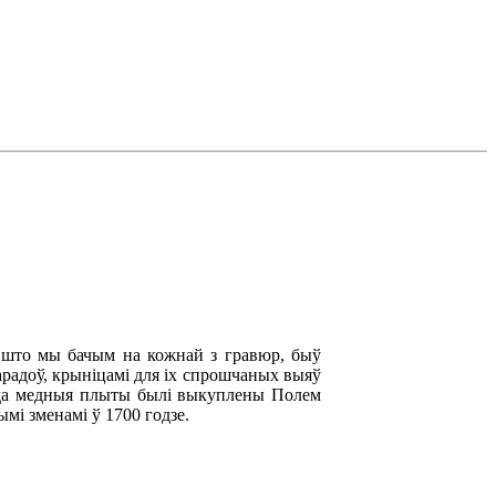
 што мы бачым на кожнай з гравюр, быў
гарадоў, крыніцамі для іх спрошчаных выяў
года медныя плыты былі выкуплены Полем
ымі зменамі ў 1700 годзе.