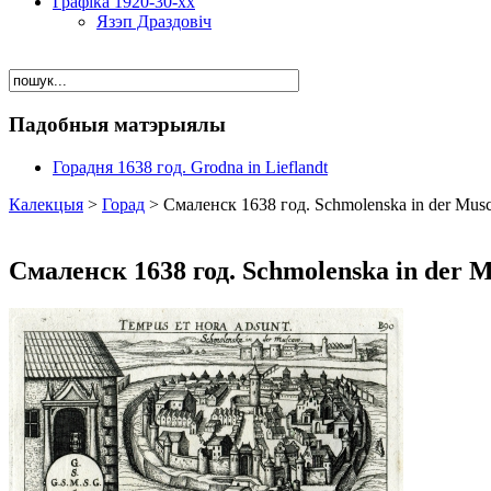
Графіка 1920-30-хх
Язэп Драздовіч
Падобныя матэрыялы
Горадня 1638 год. Grodna in Lieflandt
Калекцыя
>
Горад
> Смаленск 1638 год. Schmolenska in der Mus
Смаленск 1638 год. Schmolenska in der 