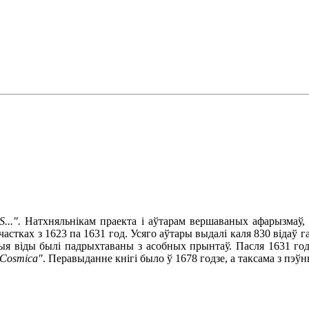
..".
Натхняльнікам праекта і аўтарам вершаваных афарызмаў,
частках з 1623 па 1631 год. Усяго аўтары выдалі каля 830 відаў 
орыя віды былі падрыхтаваны з асобных прынтаў. Пасля 1631 
 Cosmica"
. Перавыданне кнігі было ў 1678 годзе, а таксама з пэўн