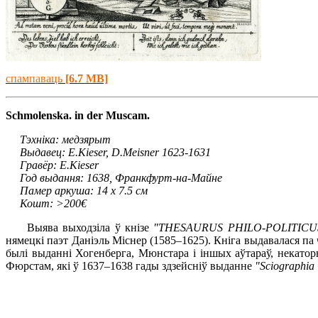
спампаваць
[6.7 MB]
Schmolenska. in der Muscam.
Тэхніка: медзярыт
Выдавец: E.Kieser, D.Meisner 1623-1631
Гравёр: E.Kieser
Год выдання: 1638, Франкфурт-на-Майне
Памер аркуша: 14 х 7.5 см
Кошт: >200€
Выява выходзіла ў кнізе
"THESAURUS PHILO-POLITICUS.
нямецкі паэт Даніэль Міснер (1585–1625). Кніга выдавалася па 
былі выданні Хогенберга, Мюнстара і іншых аўтараў, некат
Фюрстам, які ў 1637–1638 гады здзейсніў выданне
"Sciographia