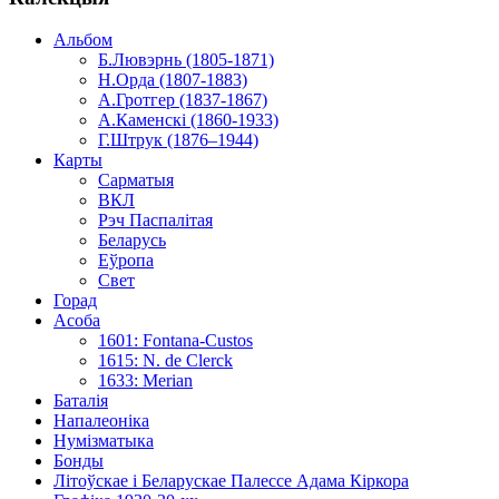
Альбом
Б.Лювэрнь (1805-1871)
Н.Орда (1807-1883)
А.Гротгер (1837-1867)
А.Каменскі (1860-1933)
Г.Штрук (1876–1944)
Карты
Сарматыя
ВКЛ
Рэч Паспалітая
Беларусь
Еўропа
Свет
Горад
Асоба
1601: Fontana-Custos
1615: N. de Clerck
1633: Merian
Баталія
Напалеоніка
Нумізматыка
Бонды
Літоўскае і Беларускае Палессе Адама Кіркора