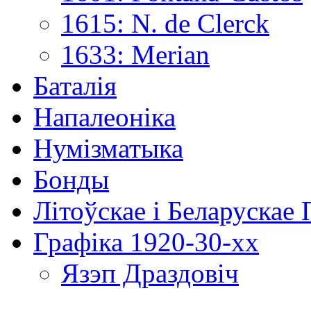
1615: N. de Clerck
1633: Merian
Баталія
Напалеоніка
Нумізматыка
Бонды
Літоўскае і Беларускае
Графіка 1920-30-хх
Язэп Драздовіч