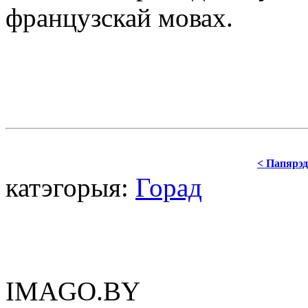
французскай мовах.
< Папярэд
катэгорыя:
Горад
IMAGO.BY