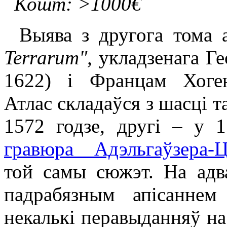
Кошт: >1000€
Выява з другога тома а
Terrarum",
укладзенага Г
1622) і Францам Хоген
Атлас складаўся з шасці 
1572 годзе, другі – у 1
гравюра Адэльгаўзера-
той самы сюжэт. На адв
падрабязным апісаннем
некалькі перавыданняў на