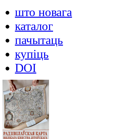
што новага
каталог
пачытаць
купіць
DOI