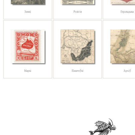
Замкі
Рэлігія
Геральдыка
Маркі
Паштоўкі
Архіў