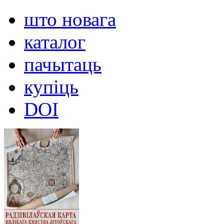
што новага
каталог
пачытаць
купіць
DOI