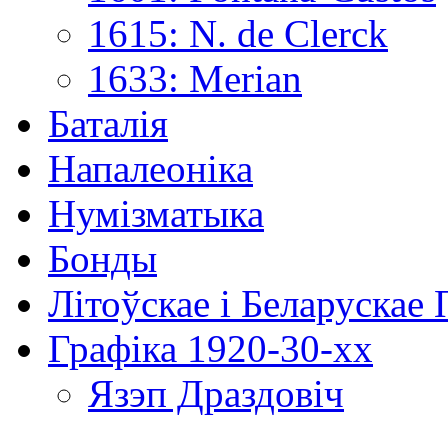
1615: N. de Clerck
1633: Merian
Баталія
Напалеоніка
Нумізматыка
Бонды
Літоўскае і Беларускае
Графіка 1920-30-хх
Язэп Драздовіч