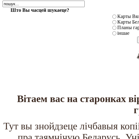
Што Вы часцей шукаеце?
Карты Вял
Карты Бел
Планы га
іншае
Вітаем вас на старонках в
г
Тут вы знойдзеце лічбавыя коп
пра таямнічую Беларусь. Ун