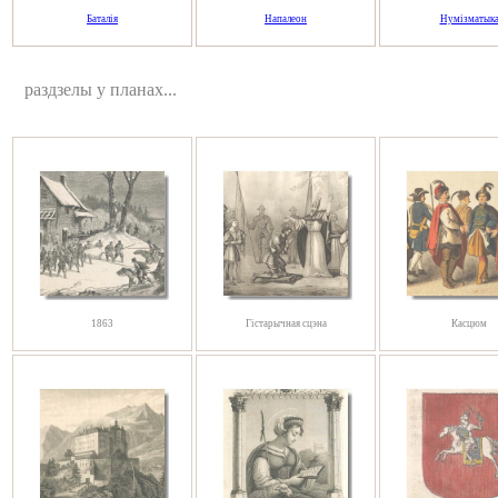
Баталія
Напалеон
Нумізматык
раздзелы у планах...
1863
Гістарычная сцэна
Касцюм