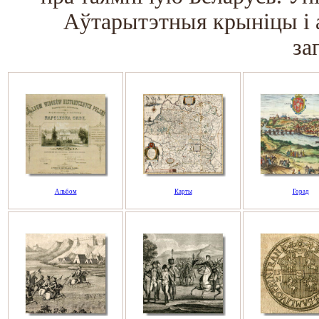
Аўтарытэтныя крыніцы і 
за
Альбом
Карты
Горад