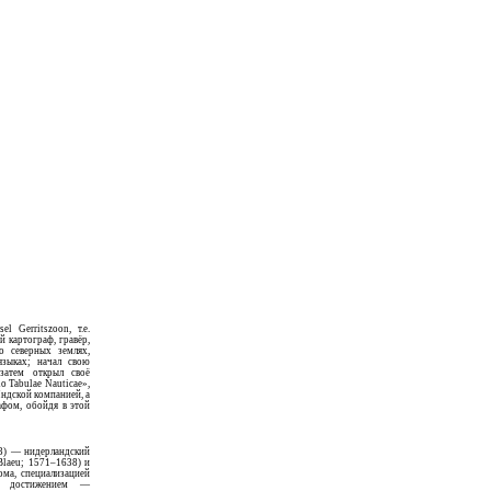
el Gerritszoon, т.е.
 картограф, гравёр,
 о северных землях,
языках; начал свою
 затем открыл своё
o Tabulae Nauticae»,
ндской компанией, а
афом, обойдя в этой
73) — нидерландский
 Blaeu; 1571–1638) и
ома, специализацией
м достижением —