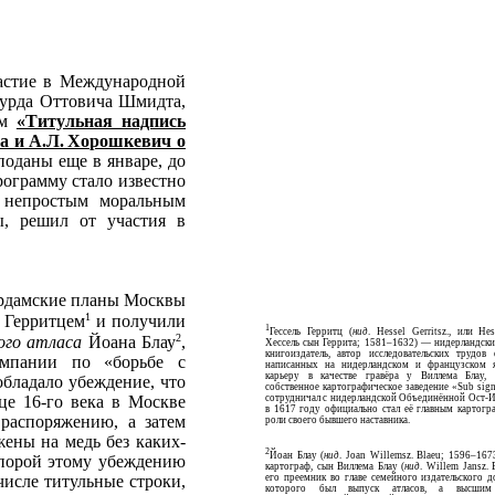
частие в Международной
гурда Оттовича Шмидта,
ом
«Титульная надпись
а и А.Л. Хорошкевич о
поданы еще в январе, до
рограмму стало известно
д непростым моральным
ы, решил от участия в
тердамские планы Москвы
1
м Герритцем
и получили
1
Гессель Герритц (
нид
. Hessel Gerritsz., или Hess
2
ого атласа
Йоана Блау
,
Хессель сын Геррита; 1581–1632) — нидерландский
книго­издатель, автор исследовательских трудов
ампании по «борьбе с
написанных на нидерландском и французском 
карьеру в качестве гравёра у Виллема Блау,
обладало убеждение, что
собственное картографическое заведение «Sub sign
сотрудничал с нидерландской Объединённой Ост-И
е 16-го века в Москве
в 1617 году официально стал её главным картогр
 распоряжению, а затем
роли своего бывшего наставника.
ены на медь без каких-
2
Йоан Блау (
нид
. Joan Willemsz. Blaeu; 1596–16
опорой этому убеждению
картограф, сын Виллема Блау (
нид
. Willem Jansz.
его преемник во главе семейного издательского д
исле титульные строки,
которого был выпуск атласов, а высши