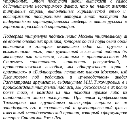
утраченных. Этот постулат якобы вытекает с самоо
действительно неоспоримого факта, что на планах имеютс
титульные строки, выполненные кириллической вязью и 
восторженно настроенным авторам этот постулат даё
нидерландских картографических шедевра в актив русских 
гордостью российской картографии.
Подвергая титульную надпись плана Москвы тщательному ан
её вполне очевидных признака, которые до сей поры были обо
вниманием и которые независимо один от другого 
возможность того, что рукописный эскиз этой надписи бы
мастером или человеком, связанным с правительством Мос
Стремясь сопоставить значимость рассуждений,
противоположным выводам, мы обнаруживаем корни п
оригиналах» в «Библиографии печатных планов Москвы», изд
Клепиковым под редакцией и «руководством» академи
Рассматривая аргументы, выдвинутые М.Н. Тихомировым в о
происхождения титульной надписи, мы убеждаемся в их полно
более того, в каждом из них находим прямое либо кос
ошибочности этого постулата. При этом профессиональ
Тихомирова как крупнейшего палеографа страны не п
заподозрить его в сознательной и целенаправленной фаль
известный методологический принцип, который сформулировал
историк Станислав Ежи Лец.