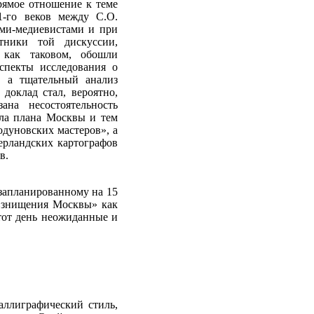
рямое отношение к теме
1-го веков между С.О.
ми-медиевистами и при
ники той дискуссии,
 как таковом, обошли
спекты исследования о
 а тщательный анализ
доклад стал, вероятно,
на несостоятельность
ала плана Москвы и тем
одуновских мастеров», а
ерландских картографов
в.
 запланированному на 15
 «знищения Москвы» как
тот день неожиданные и
аллиграфический стиль,