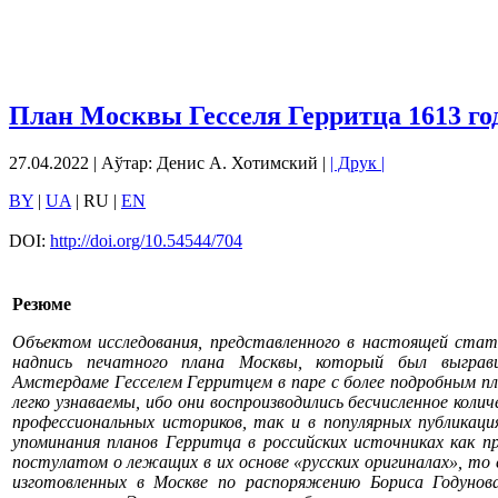
План Москвы Гесселя Герритца 1613 го
27.04.2022 | Аўтар: Денис А. Хотимский |
| Друк |
BY
|
UA
| RU |
EN
DOI:
http://doi.org/10.54544/704
Резюме
Объектом исследования, представленного в настоящей стат
надпись печатного плана Москвы, который был выграв
Амстердаме Гесселем Герритцем в паре с более подробным пл
легко узнаваемы, ибо они воспроизводились бесчисленное коли
профессиональных историков, так и в популярных публикация
упоминания планов Герритца в российских источниках как 
постулатом о лежащих в их основе «русских оригиналах», то 
изготовленных в Москве по распоряжению Бориса Годунов