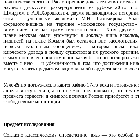
политического языка. Рассмотренное доказательство имело п
научной дискуссии, развернувшейся на рубеже 20-го и 2
Шмидтом и А.Л.Хорошкевич, двумя выдающимися историка
этом — учениками академика М.Н. Тихомирова. Участ
сосредоточившись на термине «московское государство»
вниманием признак грамматического числа. Хотя другие а
плане Москвы были упомянуты в докладе лишь вскользь,
надписей на плане Кремля был оставлен вне рассмотрения, 
первым публичным сообщением, в котором была показа
ключевого довода в пользу существования русского оригин
самым поставлена под сомнение какая бы то ни было роль «г
вместе с нею — и убеждённость в том, что достижения нид
могут служить предметом национальной гордости великороссо
Увлечённо погружаясь в картографию 17-го века и готовясь к
апреля выступлению, автор не мог предположить, что тема
предмета гордости и символа величия России приобретёт в э
злободневные коннотации.
Предмет исследования
Согласно классическому определению, вязь — это особый к