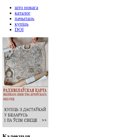
што новага
каталог
пачытаць
купіць
DOI
Калекцыя