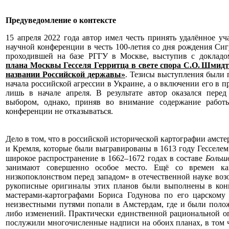
Предуведомление о контексте
15 апреля 2022 года автор имел честь принять удалённое у
научной конференции в честь 100-летия со дня рождения Си
проходившей на базе РГГУ в Москве, выступив с доклад
плана Москвы Гесселя Герритца в свете спора С.О. Шмидт
названии Российской державы»
. Тезисы выступления были 
начала российской агрессии в Украине, а о включении его в п
лишь в начале апреля. В результате автор оказался пере
выбором, однако, приняв во внимание содержание работ
конференции не отказываться.
Дело в том, что в российской исторической картографии амс
и Кремля, которые были выгравированы в 1613 году Гесселе
широкое распространение в 1662–1672 годах в составе
Больш
занимают совершенно особое место. Ещё со времен к
низкопоклонством перед западом» в отечественной науке воз
рукописные оригиналы этих планов были выполнены в конц
мастерами-картографами Бориса Годунова по его царскому
неизвестными путями попали в Амстердам, где и были полож
либо изменений. Практически единственной рациональной 
послужили многочисленные надписи на обоих планах, в том ч