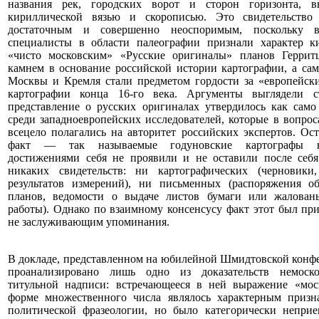
названия рек, городских ворот и сторон горизонта, в
кириллической вязью и скорописью. Это свидетельство
достаточным и совершенно неоспоримым, поскольку в
специалисты в области палеографии признали характер к
«чисто московским» «Русские оригиналы» планов Геррит
камнем в основание российской истории картографии, а са
Москвы и Кремля стали предметом гордости за «европейск
картографии конца 16-го века. Аргументы выглядели ст
представление о русских оригиналах утвердилось как сам
среди западноевропейских исследователей, которые в вопрос
всецело полагались на авторитет российских экспертов. Ос
факт — так называемые годуновские картографы н
достижениями себя не проявили и не оставили после себя
никаких свидетельств: ни картографических (черновики
результатов измерений), ни письменных (распоряжения о
планов, ведомости о выдаче листов бумаги или жаловань
работы). Однако по взаимному консенсусу факт этот был пр
не заслуживающим упоминания.
В докладе, представленном на юбилейной Шмидтовской конф
проанализировано лишь одно из доказательств немоско
титульной надписи: встречающееся в ней выражение «моск
форме множественного числа являлось характерным призна
политической фразеологии, но было категорически неприе