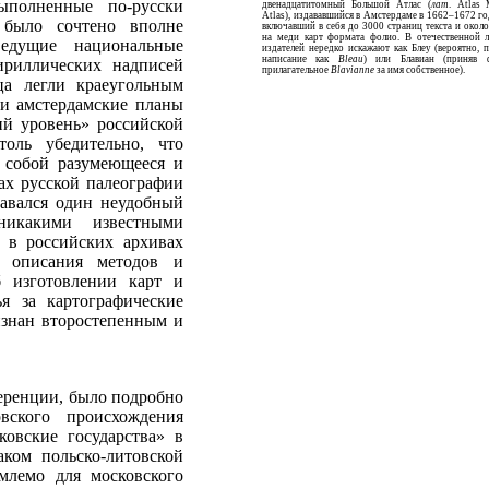
ыполненные по-русски
двенадцатитомный Большой Атлас (
лат
. Atlas
Atlas), издававшийся в Амстердаме в 1662–1672 го
 было сочтено вполне
включавший в себя до 3000 страниц текста и окол
на меди карт формата фолио. В отечественной 
едущие национальные
издателей нередко искажают как Блеу (вероятно, 
написание как
Bleau
) или Блавиан (приняв ф
ириллических надписей
прилагательное
Blavianne
за имя собственное).
ца легли краеугольным
ми амстердамские планы
ий уровень» российской
оль убедительно, что
о собой разумеющееся и
ах русской палеографии
тавался один неудобный
икакими известными
 в российских архивах
, описания методов и
б изготовлении карт и
я за картографические
изнан второстепенным и
еренции, было подробно
вского происхождения
овские государства» в
ком польско-литовской
млемо для московского