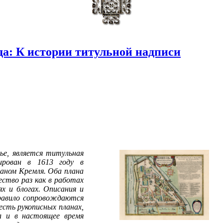
да: К истории титульной надписи
ье, является титульная
ирован в 1613 году в
аном Кремля. Оба плана
чество раз как в работах
х и блогах. Описания и
правило сопровождаются
есть рукописных планах,
а и в настоящее время