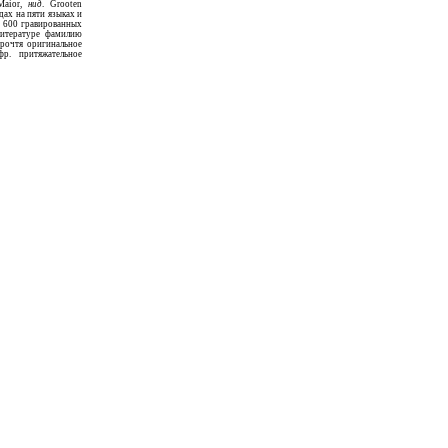
 Maior,
нид
. Grooten
дах на пяти языках и
о 600 гравированных
литературе фамилию
прочтя оригинальное
р. притяжательное