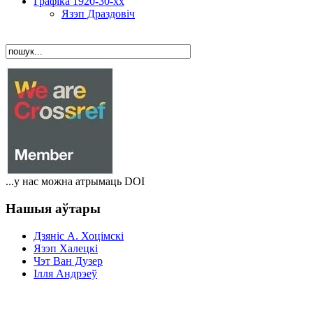
Графіка 1920-30-хх
Язэп Драздовіч
...у нас можна атрымаць DOI
Нашыя аўтары
Дзяніс A. Хоцімскі
Язэп Халецкі
Чэт Ван Дузер
Ілля Андрэеў