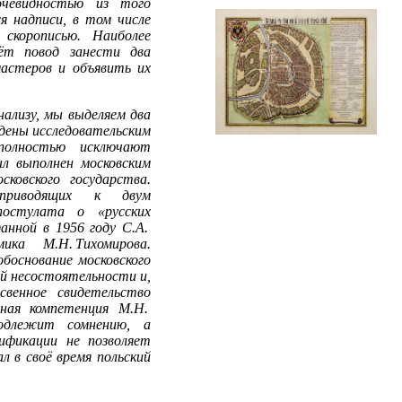
чевидностью из того
я надписи, в том числе
скорописью. Наиболее
т повод занести два
мастеров и объявить их
ализу, мы выделяем два
йдены исследовательским
полностью исключают
л выполнен московским
ковского государства.
 приводящих к двум
остулата о «русских
анной в 1956 году С.А.
ка М.Н. Тихомирова.
боснование московского
й несостоятельности и,
венное свидетельство
ная компетенция М.Н.
одлежит сомнению, а
сификации не позволяет
 в своё время польский