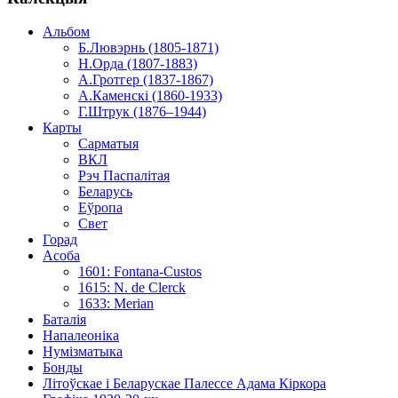
Альбом
Б.Лювэрнь (1805-1871)
Н.Орда (1807-1883)
А.Гротгер (1837-1867)
А.Каменскі (1860-1933)
Г.Штрук (1876–1944)
Карты
Сарматыя
ВКЛ
Рэч Паспалітая
Беларусь
Еўропа
Свет
Горад
Асоба
1601: Fontana-Custos
1615: N. de Clerck
1633: Merian
Баталія
Напалеоніка
Нумізматыка
Бонды
Літоўскае і Беларускае Палессе Адама Кіркора