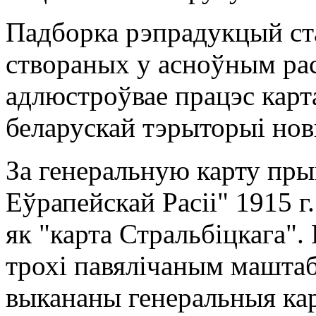
Падборка рэпрадукцый ста
створаных у асноўным рас
адлюстроўвае працэс карт
беларускай тэрыторыі нов
За генеральную карту пры
Еўрапейскай Расіі" 1915 г
як "карта Стральбіцкага".
трохі павялічаным маштабе
выкананы генеральныя ка