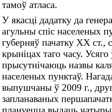
тамоў атласа.
У якасці дадатку да гене
агульны спіс населеных п
губерняў пачатку XX ст.,
крыніцах таго часу. Усяго
прысутнічаюць назвы каля
населеных пунктаў. Нага
выпушчаны ў 2009 г., друг
запланаваных першапачатк
плануецца выдаць чатыры