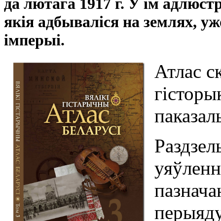
да лютага 1917 г. У ім адлюст
якія адбываліся на землях, у
імперыі.
Атлас ск
гісторы
паказаль
Раздзел
уяўленн
пазнача
перыяду