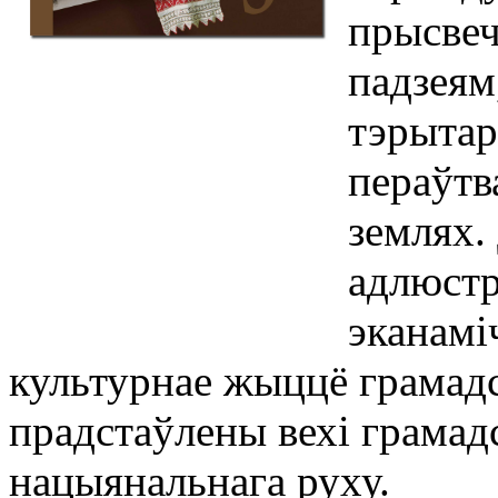
прысвеч
падзеям
тэрыта
пераўтв
землях.
адлюстр
эканамі
культурнае жыццё грамадс
прадстаўлены вехі грамад
нацыянальнага руху.