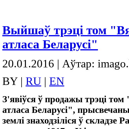
Выйшаў трэці том "Вя
атласа Беларусі"
20.01.2016 | Аўтар: imago
BY |
RU
|
EN
З'явіўся ў продажы трэці том
атласа Беларусі", прысвечаны
землі знаходзіліся ў складзе Ра