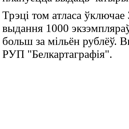
Трэці том атласа ўключае
выдання 1000 экзэмпляраў
больш за мільён рублёў.
РУП "Белкартаграфія".