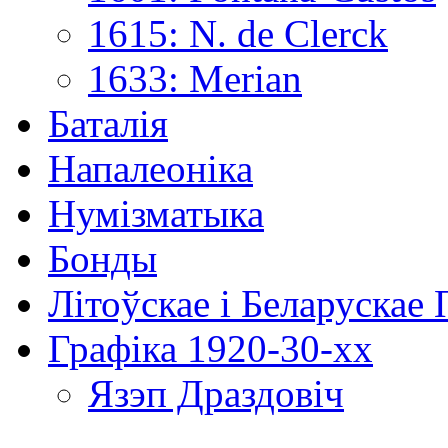
1615: N. de Clerck
1633: Merian
Баталія
Напалеоніка
Нумізматыка
Бонды
Літоўскае і Беларускае
Графіка 1920-30-хх
Язэп Драздовіч