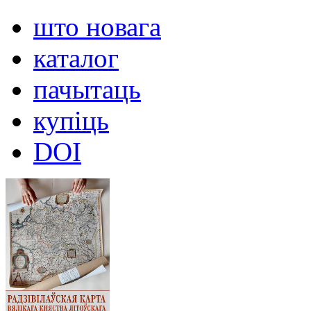
што новага
каталог
пачытаць
купіць
DOI