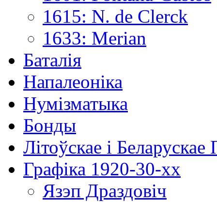
1615: N. de Clerck
1633: Merian
Баталія
Напалеоніка
Нумізматыка
Бонды
Літоўскае і Беларускае
Графіка 1920-30-хх
Язэп Драздовіч