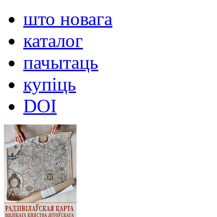
што новага
каталог
пачытаць
купіць
DOI