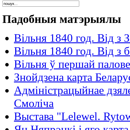
Падобныя матэрыялы
Вільня 1840 год. Від з 
Вільня 1840 год. Від з 
Вільня ў першай палове
Знойдзена карта Белару
Адміністрацыйнае дзяле
Смоліча
Выстава "Lelewel. Rytow
Ян Няпрэцкі і яго карт