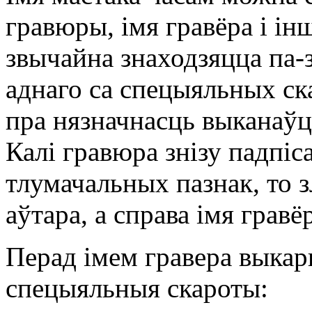
гравюры, імя гравёра і ін
звычайна знаходзяцца па-
аднаго са спецыяльных ск
пра нязначнасць выканаўц
Калі гравюра знізу падпіс
тлумачальных пазнак, то 
аўтара, а справа імя гравё
Перад імем гравера выка
спецыяльныя скароты: