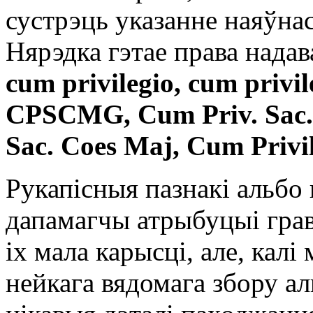
сустрэць указанне наяўнас
Нярэдка гэтае права нада
cum privilegio, cum privil
CPSCMG, Cum Priv. Sac. 
Sac. Coes Maj, Cum Privil
Рукапісныя пазнакі альбо 
дапамагчы атрыбуцыі гра
іх мала карысці, але, калі
нейкага вядомага збору ал