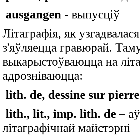
ausgangen
- выпусціў
Літаграфія, як узгадвалас
з'яўляецца гравюрай. Таму
выкарыстоўваюцца на літ
адрозніваюцца:
lith. de, dessine sur pierr
lith., lit., imp. lith. de
– аў
літаграфічнай майстэрні