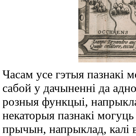
Часам усе гэтыя пазнакі 
сабой у дачыненні да адн
розныя функцыі, напрыкл
некаторыя пазнакі могуць
прычын, напрыклад, калі 