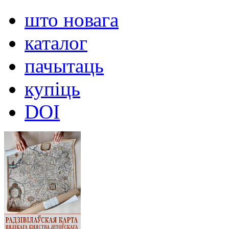
што новага
каталог
пачытаць
купіць
DOI