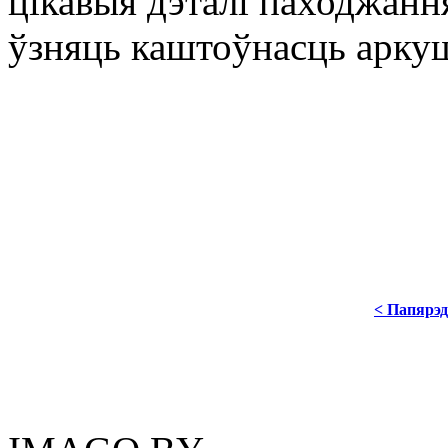
цікавыя дэталі паходжанн
ўзняць каштоўнасць арку
< Папярэд