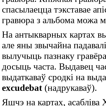
спасылаецца тэкставае ап
гравюра з альбома можа м
На антыкварных картах вы
але яны звычайна падавал
вылучыць пазнаку гравёр
досыць часта. Выдавец час
выдаткаваў сродкі на выд
excudebat
(надрукаваў).
Яшчэ на картах, асабліва 