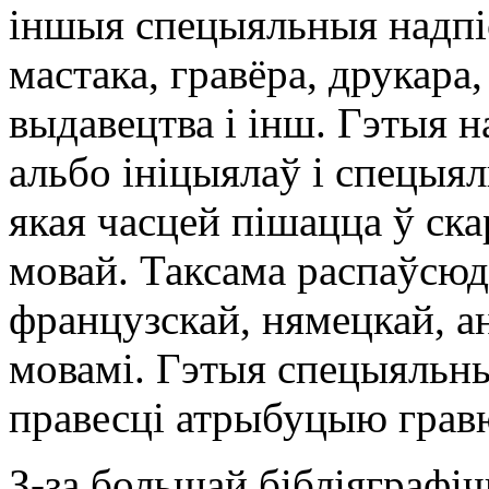
іншыя спецыяльныя надпіс
мастака, гравёра, друкара
выдавецтва і інш. Гэтыя 
альбо ініцыялаў і спецыял
якая часцей пішацца ў ска
мовай. Таксама распаўсюд
французскай, нямецкай, ан
мовамі. Гэтыя спецыяльн
правесці атрыбуцыю грав
З-за большай бібліяграфі