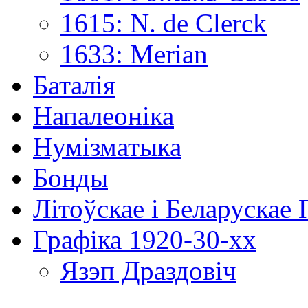
1615: N. de Clerck
1633: Merian
Баталія
Напалеоніка
Нумізматыка
Бонды
Літоўскае і Беларускае
Графіка 1920-30-хх
Язэп Драздовіч