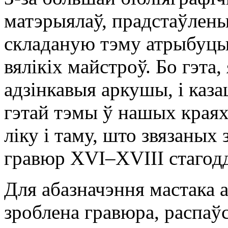
матэрыялаў, прадстаўлены
складаную тэму атрыбуцыі
вялікіх майстроў. Бо гэта
адзінкавыя аркушы, і казац
гэтай тэмы ў нашых краях
ліку і таму, што звязаных
гравюр XVI–XVIII стагодд
Для абазначэння мастака а
зроблена гравюра, распаў