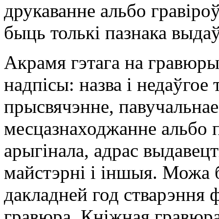
друкаванне альбо гравіроў
быць толькі пазнака выдаў
Акрамя гэтага на гравюр
надпісы: назва і недаўгое 
прысвячэнне, павучальнае
месцазнаходжанне альбо 
арыгінала, адрас выдавецт
майстэрні і іншыя. Можа 
дакладней год стварэння 
гравюра. Кніжная гравюра