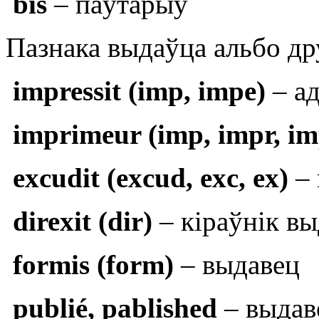
bis
– паўтарыў
Пазнака выдаўца альбо др
impressit (imp, impe)
– ад
imprimeur (imp, impr, im
excudit (excud, exc, ex)
– 
direxit (dir)
– кіраўнік в
formis (form)
– выдавец
publié, pablished
– выдав