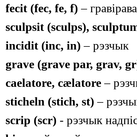
fecit (fec, fe, f)
– гравірава
sculpsit (sculps), sculptum
incidit (inc, in)
– рэзчык
grave (grave par, grav, g
caelatore, cælatore
– рэзч
sticheln (stich, st)
– рэзчы
scrip (scr)
- рэзчык надпі