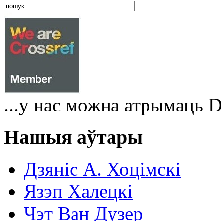
...у нас можна атрымаць 
Нашыя аўтары
Дзяніс A. Хоцімскі
Язэп Халецкі
Чэт Ван Дузер