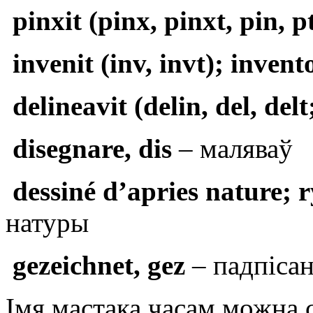
pinxit (pinx, pinxt, pin, p
invenit (inv, invt); invent
delineavit (delin, del, delt
disegnare, dis
– маляваў
dessiné d’apries nature; r
натуры
gezeichnet, gez
– падпісан
Імя мастака часам можна 