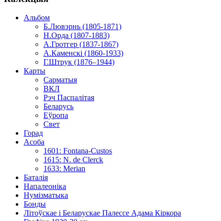
Альбом
Б.Лювэрнь (1805-1871)
Н.Орда (1807-1883)
А.Гротгер (1837-1867)
А.Каменскі (1860-1933)
Г.Штрук (1876–1944)
Карты
Сарматыя
ВКЛ
Рэч Паспалітая
Беларусь
Еўропа
Свет
Горад
Асоба
1601: Fontana-Custos
1615: N. de Clerck
1633: Merian
Баталія
Напалеоніка
Нумізматыка
Бонды
Літоўскае і Беларускае Палессе Адама Кіркора