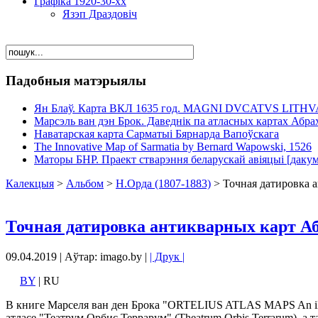
Графіка 1920-30-хх
Язэп Драздовіч
Падобныя матэрыялы
Ян Блаў. Карта ВКЛ 1635 год. MAGNI DVCATVS LITH
Марсэль ван дэн Брок. Даведнік па атласных картах Абра
Наватарская карта Сарматыі Бярнарда Вапоўскага
The Innovative Map of Sarmatia by Bernard Wapowski, 1526
Маторы БНР. Праект стварэння беларускай авіяцыі [даку
Калекцыя
>
Альбом
>
Н.Орда (1807-1883)
> Точная датировка 
Точная датировка антикварных карт А
09.04.2019 | Аўтар: imago.by |
| Друк |
BY
| RU
В книге Марселя ван ден Брока "ORTELIUS ATLAS MAPS An illu
атласе "Театрум Орбис Террарум" (Theatrum Orbis Terrarum), а