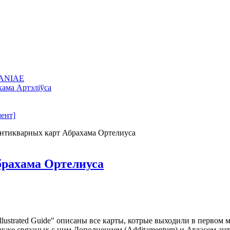
VANIAE
хама Артэліўса
мент]
антикварных карт Абрахама Ортелиуса
брахама Ортелиуса
strated Guide" описаны все карты, котрые выходили в первом 
 также связаных с ним Дополнением (Additamentum) и Атласом ан