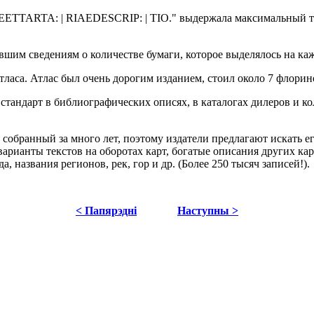
ETTARTA: | RIAEDESCRIP: | TIO." выдержала максимальный тира
им сведениям о количестве бумаги, которое выделялось на каж
атласа. Атлас был очень дорогим изданием, стоил около 7 флор
тандарт в библиографических описях, в каталогах дилеров и ко
собранный за много лет, поэтому издатели предлагают искать ег
 варианты текстов на оборотах карт, богатые описания других к
, названия регионов, рек, гор и др. (Более 250 тысяч записей!).
< Папярэдні
Наступны >