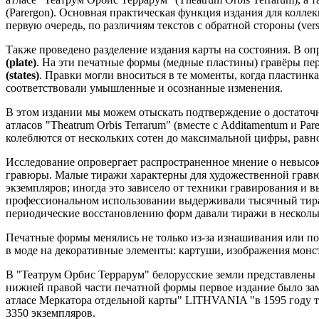
(Parergon). Основная практическая функция издания для колле
первую очередь, по различиям текстов с обратной стороны (vers
Также проведено разделение издания карты на состояния. В оп
(plate)
. На эти печатные формы (медные пластины) гравёры пе
(states)
. Правки могли вноситься в те моменты, когда пластинк
соответствовали умышленные и осознанные изменения.
В этом издании мы можем отыскать подтверждение о достаточ
атласов "Theatrum Orbis Terrarum" (вместе с Additamentum и Pa
колеблются от нескольких сотен до максимальной цифры, равн
Исследование опровергает распространенное мнение о невысо
гравюры. Малые тиражи характерны для художественной гравюр
экземпляров; иногда это зависело от техники гравирования и 
профессиональном использовании выдерживали тысячный тираж
периодические восстановлению форм давали тиражи в нескольк
Печатные формы менялись не только из-за изнашивания или п
в моде на декоративные элементы: картуши, изображения монс
В "Театрум Орбис Террарум" белорусские земли представлены 
нижней правой части печатной формы первое издание было з
атласе Меркатора отдельной карты" LITHVANIA "в 1595 году т
3350 экземпляров.