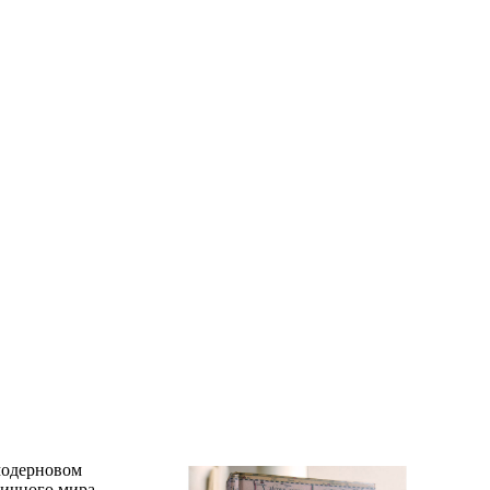
модерновом
тичного мира