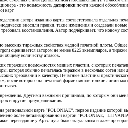
кционера - это возможность
датировки
почти каждой обособленн
o) карт.
ределении автора изданию карты соответствовала отдельная печ
риодически вносили правки, такие изменения и создавали новые
а требовала восстановления. Автор подчёркивает, что новому со
но высоких тиражных свойствах медной печатной плоты. Общее
rergon) оценивается автором не менее 8225 экземпляров, а тиражи
ой общему количеству атласов.
ких тиражных возможностях медных пластин, с которых печатал
ы, которая обычно печаталась тиражом в несколько сотен или д
высоких требований к качеству. Печатные пластины практическог
, после которого на печатной форме смятые тонкие линии могл
о тысяч.
овреждения. Другими важными причинами, по которым они менял
тров и другие приукрашивания.
на региональной карте "POLONIAE", первое издание которой выд
аменено более детализированной картой "POLONIAE, | LITVAN
акое переиздание у Артэлиуса было актуальным и даже прозорл