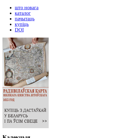
што новага
каталог
пачытаць
купіць
DOI
Калекцыя