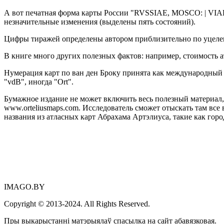
А вот печатная форма карты России "RVSSIAE, MOSCO: | VIAE
незначительные изменения (выделены пять состояний).
Цифры тиражей определены автором приблизительно по уцелевш
В книге много других полезных фактов: например, стоимость 
Нумерация карт по ван ден Броку принята как международный с
"vdB", иногда "Ort".
Бумажное издание не может включить весь полезный материал, 
www.orteliusmaps.com. Исследователь сможет отыскать там все
названия из атласных карт Абрахама Артэлиуса, такие как города
IMAGO.BY
Copyright © 2013-2024. All Rights Reserved.
Пры выкарыстанні матэрыялаў спасылка на сайт абавязковая.