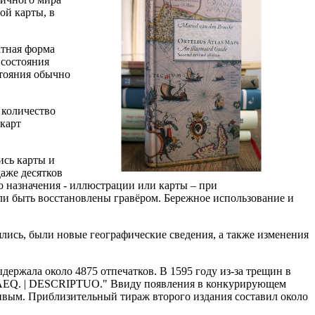
ой карты, в
атная форма
 состояния
стояния обычно
 количество
 карт
ись карты и
аже десятков
о назначения - иллюстрации или карты – при
и быть восстановлены гравёром. Бережное использование и
ись, были новые географические сведения, а также изменения
ержала около 4875 отпечатков. В 1595 году из-за трещин в
IAEQ. | DESCRIPTUO." Ввиду появления в конкурирующем
ивым. Приблизительный тираж второго издания составил около