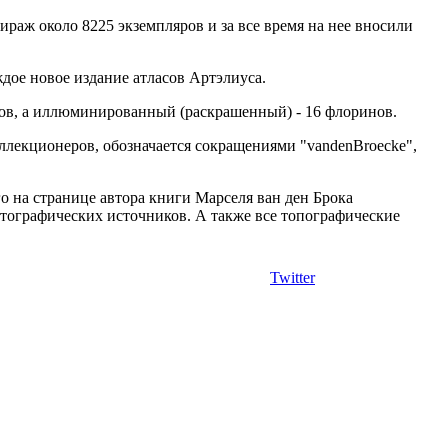
ж около 8225 экземпляров и за все время на нее вносили
дое новое издание атласов Артэлиуса.
инов, а иллюминированный (раскрашенный) - 16 флоринов.
ллекционеров, обозначается сокращениями "vandenBroecke",
о на странице автора книги Марселя ван ден Брока
артографических источников. А также все топографические
Twitter