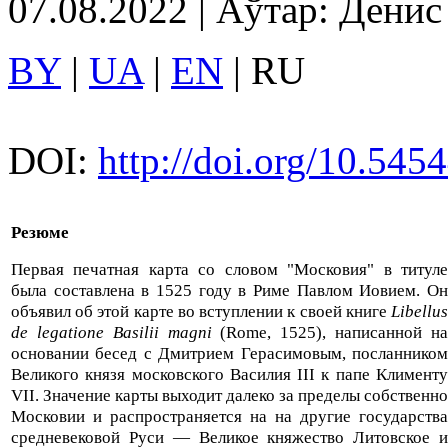
07.08.2022 | Аўтар: Дени
BY
|
UA
|
EN
| RU
DOI:
http://doi.org/10.545
Резюме
Первая печатная карта со словом "Московия" в титуле
была составлена в 1525 году в Риме Павлом Иовием. Он
объявил об этой карте во вступлении к своей книге
Libellus
de legatione Basilii magni
(Rome, 1525), написанной н
основании бесед с Дмитрием Герасимовым, посланником
Великого князя московского Василия III к папе Клименту
VII. Значение карты выходит далеко за пределы собственно
Московии и распространяется на на другие государства
средневековой Руси — Великое княжество Литовское и