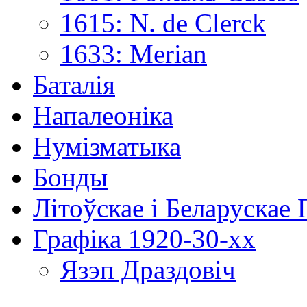
1615: N. de Clerck
1633: Merian
Баталія
Напалеоніка
Нумізматыка
Бонды
Літоўскае і Беларускае
Графіка 1920-30-хх
Язэп Драздовіч