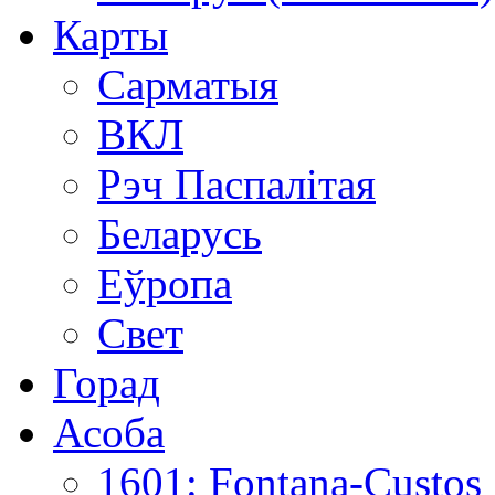
Карты
Сарматыя
ВКЛ
Рэч Паспалітая
Беларусь
Еўропа
Свет
Горад
Асоба
1601: Fontana-Custos