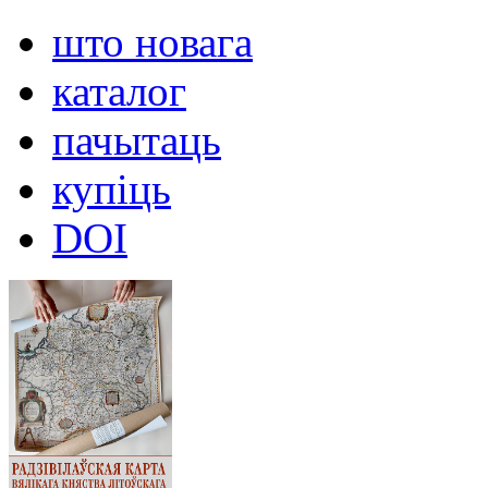
што новага
каталог
пачытаць
купіць
DOI