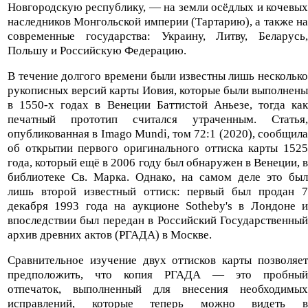
Новгородскую республику, — на земли осёдлых и кочевых
наследников Монгольской империи (Тартарию), а также на
современные государства: Украину, Литву, Беларусь,
Польшу и Российскую Федерацию.
В течение долгого времени были известны лишь несколько
рукописных версий карты Иовия, которые были выполнены
в 1550-х годах в Венеции Баттистой Аньезе, тогда как
печатный прототип считался утраченным. Статья,
опубликованная в Imago Mundi, том 72:1 (2020), сообщила
об открытии первого оригинального оттиска карты 1525
года, который ещё в 2006 году был обнаружен в Венеции, в
библиотеке Св. Марка. Однако, на самом деле это был
лишь второй известный оттиск: первый был продан 7
декабря 1993 года на аукционе Sotheby's в Лондоне и
впоследствии был передан в Российский Государственный
архив древних актов (РГАДА) в Москве.
Сравнительное изучение двух оттисков карты позволяет
предположить, что копия РГАДА — это пробный
отпечаток, выполненный для внесения необходимых
исправлений, которые теперь можно видеть в