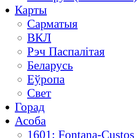
Карты
Сарматыя
ВКЛ
Рэч Паспалітая
Беларусь
Еўропа
Свет
Горад
Асоба
1601: Fontana-Custos