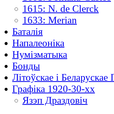
1615: N. de Clerck
1633: Merian
Баталія
Напалеоніка
Нумізматыка
Бонды
Літоўскае і Беларускае
Графіка 1920-30-хх
Язэп Драздовіч