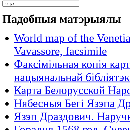
Падобныя матэрыялы
World map of the Veneti
Vavassore, facsimile
Факсімільная копія кар
нацыянальнай бібліятэк
Карта Белорусской Нар
Нябесныя Бегі Язэпа Др
Язэп Драздович. Наруч
Горадня 1568 год. Сув