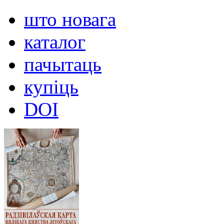
што новага
каталог
пачытаць
купіць
DOI