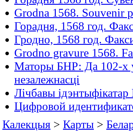
Grodna 1568. Souvenir p
Горадня, 1568 год. Факс
Гродно, 1568 год. Фак
Grodno gravure 1568. Fac
Маторы БНР: Да 102-х 
незалежнасці
Лічбавы ідэнтыфікатар
Цифровой идентификат
Калекцыя
>
Карты
>
Бела