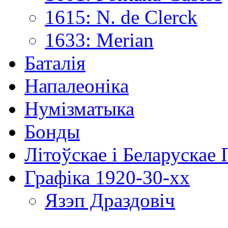
1615: N. de Clerck
1633: Merian
Баталія
Напалеоніка
Нумізматыка
Бонды
Літоўскае і Беларускае
Графіка 1920-30-хх
Язэп Драздовіч