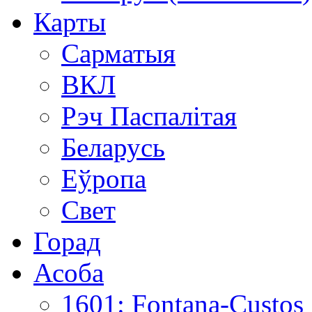
Карты
Сарматыя
ВКЛ
Рэч Паспалітая
Беларусь
Еўропа
Свет
Горад
Асоба
1601: Fontana-Custos