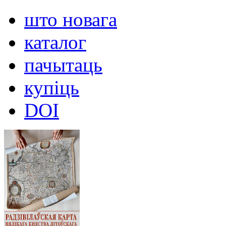
што новага
каталог
пачытаць
купіць
DOI