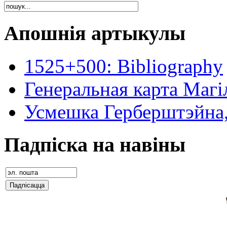
Апошнія артыкулы
1525+500: Bibliography
Генеральная карта Магіл
Усмешка Герберштэйна,
Падпіска на навіны