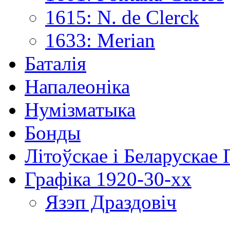
1615: N. de Clerck
1633: Merian
Баталія
Напалеоніка
Нумізматыка
Бонды
Літоўскае і Беларускае
Графіка 1920-30-хх
Язэп Драздовіч