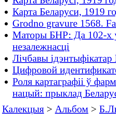
Карта Беларуси, 1919 г
Grodno gravure 1568. Fac
Маторы БНР: Да 102-х 
незалежнасці
Лічбавы ідэнтыфікатар
Цифровой идентификат
Роля картаграфіі ў фар
нацый: прыклад Белару
Калекцыя
>
Альбом
>
Б.Л