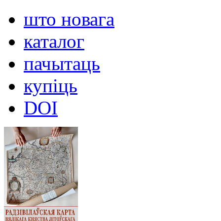
што новага
каталог
пачытаць
купіць
DOI