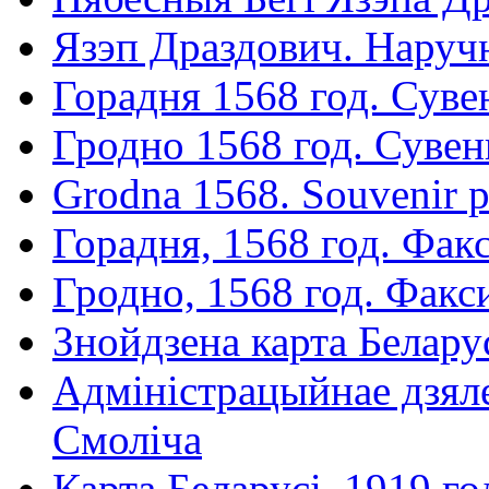
Язэп Драздович. Наруч
Горадня 1568 год. Сув
Гродно 1568 год. Суве
Grodna 1568. Souvenir p
Горадня, 1568 год. Факс
Гродно, 1568 год. Фак
Знойдзена карта Белару
Адміністрацыйнае дзяле
Смоліча
Карта Беларусі, 1919 г