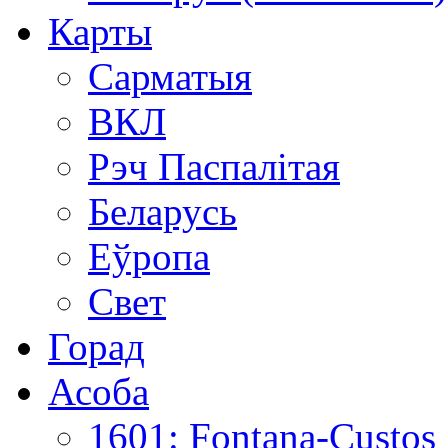
Карты
Сарматыя
ВКЛ
Рэч Паспалітая
Беларусь
Еўропа
Свет
Горад
Асоба
1601: Fontana-Custos