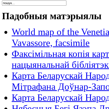
Падобныя матэрыялы
World map of the Veneti
Vavassore, facsimile
Факсімільная копія кар
нацыянальнай бібліятэк
Карта Беларускай Народ
Мітрафана Доўнар-Запо
Карта Беларускай Народ
Нябесныя Бегі Язэпа Др